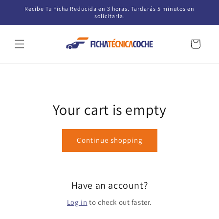
Skip to
Recibe Tu Ficha Reducida en 3 horas. Tardarás 5 minutos en
content
solicitarla.
Cart
Your cart is empty
Continue shopping
Have an account?
Log in
to check out faster.