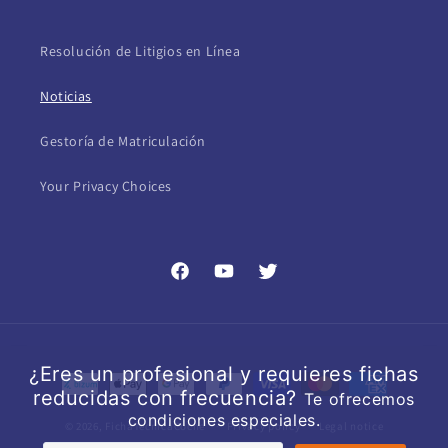
Resolución de Litigios en Línea
Noticias
Gestoría de Matriculación
Your Privacy Choices
Facebook
YouTube
Twitter
Payment
methods
© 2026,
FichaTecnicaCoche
Privacy policy
Legal notice