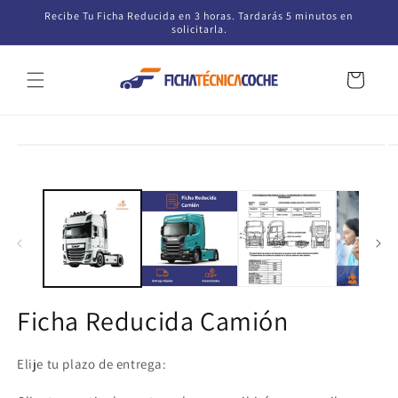
Ir
Recibe Tu Ficha Reducida en 3 horas. Tardarás 5 minutos en
directamente
solicitarla.
al contenido
Carrito
Ir
directamente
a la
información
del producto
Ficha Reducida Camión
Elije tu plazo de entrega: